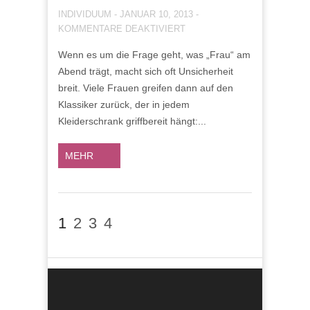
INDIVIDUUM
-
JANUAR 10, 2013
-
FÜR
KOMMENTARE DEAKTIVIERT
ABENDOUTFIT
Wenn es um die Frage geht, was „Frau“ am
–
Abend trägt, macht sich oft Unsicherheit
ALTERNATIVEN
ZUM
breit. Viele Frauen greifen dann auf den
„KLEINEN
Klassiker zurück, der in jedem
SCHWARZEN“
Kleiderschrank griffbereit hängt:...
MEHR
1
2
3
4