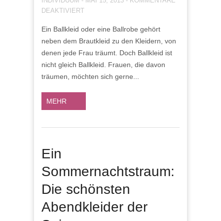
INDIVIDUUM
-
MAI 15, 2013
-
KOMMENTARE
FÜR
DEAKTIVIERT
DIE
Ein Ballkleid oder eine Ballrobe gehört
VIPS
neben dem Brautkleid zu den Kleidern, von
UND
IHRE
denen jede Frau träumt. Doch Ballkleid ist
TRAUMHAFTEN
nicht gleich Ballkleid. Frauen, die davon
BALLKLEIDER
träumen, möchten sich gerne...
MEHR
Ein
Sommernachtstraum:
Die schönsten
Abendkleider der