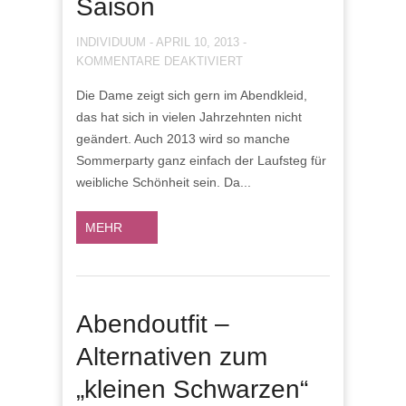
Saison
INDIVIDUUM
-
APRIL 10, 2013
-
FÜR
KOMMENTARE DEAKTIVIERT
EIN
Die Dame zeigt sich gern im Abendkleid,
SOMMERNACHTSTRAUM:
das hat sich in vielen Jahrzehnten nicht
DIE
SCHÖNSTEN
geändert. Auch 2013 wird so manche
ABENDKLEIDER
Sommerparty ganz einfach der Laufsteg für
DER
weibliche Schönheit sein. Da...
SAISON
MEHR
Abendoutfit –
Alternativen zum
„kleinen Schwarzen“