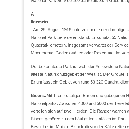
National Park Service 100 Jahre alt. Zum Geburtsta
A
llgemein
:
Am 25. August 1916 unterzeichnete der damalige 
National Park Service entstand. Er schützt 59 Natio
Quadratkilometern. Insgesamt verwaltet der Service
Monumente, Gedenkstätten oder Reservate. Im verg
Der bekannteste Park ist wohl der Yellowstone Nati
älteste Naturschutzgebiet der Welt ist. Der Größte i
Er umfasst ein Gebiet von rund 53 320 Quadratkilo
Bisons:
Mit ihren zotteligen Bärten und gebogenen 
Nationalparks. Zwischen 4000 und 5000 der Tiere l
verteilen sich auf zwei Herden. Die Ranger warnen ab
Bisons gehören zu den häufigsten Unfällen im Park. 
Besucher im Mai ein Bisonkalb vor der Kälte retten wol