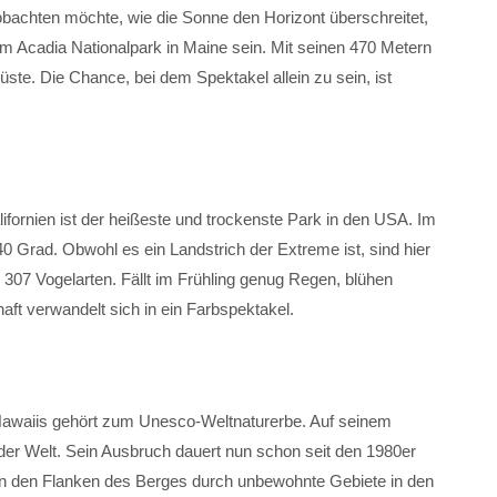
bachten möchte, wie die Sonne den Horizont überschreitet,
 Acadia Nationalpark in Maine sein. Mit seinen 470 Metern
ste. Die Chance, bei dem Spektakel allein zu sein, ist
fornien ist der heißeste und trockenste Park in den USA. Im
0 Grad. Obwohl es ein Landstrich der Extreme ist, sind hier
d 307 Vogelarten. Fällt im Frühling genug Regen, blühen
aft verwandelt sich in ein Farbspektakel.
Hawaiis gehört zum Unesco-Weltnaturerbe. Auf seinem
e der Welt. Sein Ausbruch dauert nun schon seit den 1980er
 an den Flanken des Berges durch unbewohnte Gebiete in den