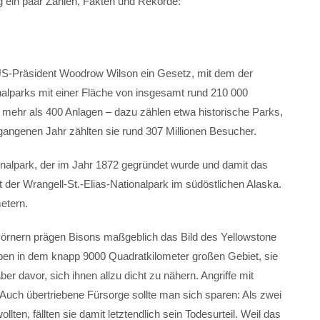
g ein paar Zahlen, Fakten und Rekorde:
US-Präsident Woodrow Wilson ein Gesetz, mit dem der
nalparks mit einer Fläche von insgesamt rund 210 000
 mehr als 400 Anlagen – dazu zählen etwa historische Parks,
angenen Jahr zählten sie rund 307 Millionen Besucher.
onalpark, der im Jahr 1872 gegründet wurde und damit das
st der Wrangell-St.-Elias-Nationalpark im südöstlichen Alaska.
metern.
Hörnern prägen Bisons maßgeblich das Bild des Yellowstone
eben in dem knapp 9000 Quadratkilometer großen Gebiet, sie
er davor, sich ihnen allzu dicht zu nähern. Angriffe mit
Auch übertriebene Fürsorge sollte man sich sparen: Als zwei
lten, fällten sie damit letztendlich sein Todesurteil. Weil das