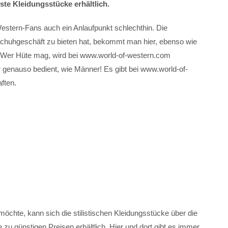
ste Kleidungsstücke erhältlich.
estern-Fans auch ein Anlaufpunkt schlechthin. Die
Schuhgeschäft zu bieten hat, bekommt man hier, ebenso wie
n. Wer Hüte mag, wird bei www.world-of-western.com
r genauso bedient, wie Männer! Es gibt bei www.world-of-
ften.
chte, kann sich die stilistischen Kleidungsstücke über die
zu günstigen Preisen erhältlich. Hier und dort gibt es immer