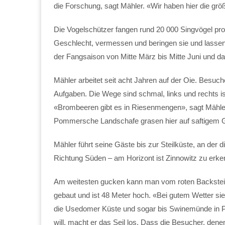
die Forschung, sagt Mähler. «Wir haben hier die gr
Die Vogelschützer fangen rund 20 000 Singvögel pro
Geschlecht, vermessen und beringen sie und lassen
der Fangsaison von Mitte März bis Mitte Juni und d
Mähler arbeitet seit acht Jahren auf der Oie. Besuch
Aufgaben. Die Wege sind schmal, links und rechts is
«Brombeeren gibt es in Riesenmengen», sagt Mähler
Pommersche Landschafe grasen hier auf saftigem 
Mähler führt seine Gäste bis zur Steilküste, an der di
Richtung Süden – am Horizont ist Zinnowitz zu erke
Am weitesten gucken kann man vom roten Backstein
gebaut und ist 48 Meter hoch. «Bei gutem Wetter si
die Usedomer Küste und sogar bis Swinemünde in Po
will, macht er das Seil los. Dass die Besucher, dene