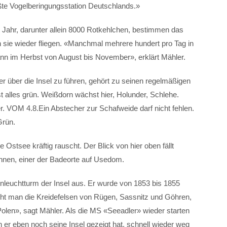
ößte Vogelberingungsstation Deutschlands.»
 Jahr, darunter allein 8000 Rotkehlchen, bestimmen das
 sie wieder fliegen. «Manchmal mehrere hundert pro Tag in
ann im Herbst von August bis November», erklärt Mähler.
er über die Insel zu führen, gehört zu seinen regelmäßigen
t alles grün. Weißdorn wächst hier, Holunder, Schlehe.
. VOM 4.8.Ein Abstecher zur Schafweide darf nicht fehlen.
Grün.
e Ostsee kräftig rauscht. Der Blick von hier oben fällt
nnen, einer der Badeorte auf Usedom.
leuchtturm der Insel aus. Er wurde von 1853 bis 1855
eht man die Kreidefelsen von Rügen, Sassnitz und Göhren,
len», sagt Mähler. Als die MS «Seeadler» wieder starten
n er eben noch seine Insel gezeigt hat, schnell wieder weg