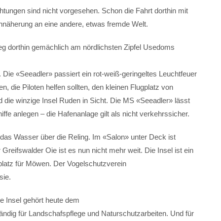
tungen sind nicht vorgesehen. Schon die Fahrt dorthin mit
nnäherung an eine andere, etwas fremde Welt.
g dorthin gemächlich am nördlichsten Zipfel Usedoms
ie «Seeadler» passiert ein rot-weiß-geringeltes Leuchtfeuer
n, die Piloten helfen sollten, den kleinen Flugplatz von
ie winzige Insel Ruden in Sicht. Die MS «Seeadler» lässt
hiffe anlegen – die Hafenanlage gilt als nicht verkehrssicher.
 das Wasser über die Reling. Im «Salon» unter Deck ist
eifswalder Oie ist es nun nicht mehr weit. Die Insel ist ein
tplatz für Möwen. Der Vogelschutzverein
sie.
te Insel gehört heute dem
ständig für Landschafspflege und Naturschutzarbeiten. Und für