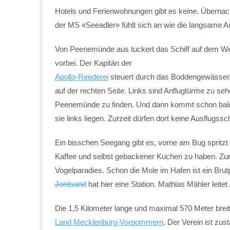
Hotels und Ferienwohnungen gibt es keine. Übernach
der MS «Seeadler» fühlt sich an wie die langsame A
Von Peenemünde aus tuckert das Schiff auf dem We
vorbei. Der Kapitän der
Apollo-Reederei
steuert durch das Boddengewässer. D
auf der rechten Seite. Links sind Anflugtürme zu sehe
Peenemünde zu finden. Und dann kommt schon bald d
sie links liegen. Zurzeit dürfen dort keine Ausflugssc
Ein bisschen Seegang gibt es, vorne am Bug spritzt
Kaffee und selbst gebackener Kuchen zu haben. Zur Gr
Vogelparadies. Schon die Mole im Hafen ist ein Bru
Jordsand
hat hier eine Station. Mathias Mähler leitet 
Die 1,5 Kilometer lange und maximal 570 Meter brei
Land Mecklenburg-Vorpommern
. Der Verein ist zu