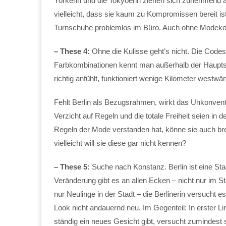
Yorkerin und die Tokyoerin ziehen sich zunehmend äh
vielleicht, dass sie kaum zu Kompromissen bereit is
Turnschuhe problemlos im Büro. Auch ohne Modekonv
– These 4:
Ohne die Kulisse geht’s nicht. Die Codes 
Farbkombinationen kennt man außerhalb der Hauptsta
richtig anfühlt, funktioniert wenige Kilometer westw
Fehlt Berlin als Bezugsrahmen, wirkt das Unkonventio
Verzicht auf Regeln und die totale Freiheit seien in 
Regeln der Mode verstanden hat, könne sie auch bre
vielleicht will sie diese gar nicht kennen?
– These 5:
Suche nach Konstanz. Berlin ist eine Sta
Veränderung gibt es an allen Ecken – nicht nur im S
nur Neulinge in der Stadt – die Berlinerin versucht es 
Look nicht andauernd neu. Im Gegenteil: In erster Lin
ständig ein neues Gesicht gibt, versucht zumindest s