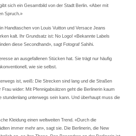
rgibt sich ein Gesamtbild von der Stadt Berlin. «Aber mit
ten Spruch.»
in Handtaschen von Louis Vuitton und Versace Jeans
arken kalt. Ihr Grundsatz ist: No Logo! «Bekannte Labels
e finden diese Secondhand», sagt Fotograf Sahihi.
teresse an ausgefallenen Stücken hat. Sie trägt nur häufig
onventionell, wie sie selbst.
nterwegs ist, weiß: Die Strecken sind lang und die Straßen
r Frau wider: Mit Pfennigabsätzen geht die Berlinerin kaum
ie stundenlang unterwegs sein kann. Und überhaupt muss die
ische Kleidung einen weltweiten Trend. «Durch die
tädten immer mehr an», sagt sie. Die Berlinerin, die New