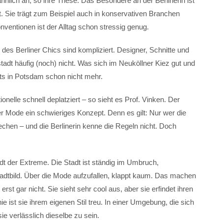
nlich an, so ihre These. Das Besondere an der Berlinerin ist
t. Sie trägt zum Beispiel auch in konservativen Branchen
entionen ist der Alltag schon stressig genug.
des Berliner Chics sind kompliziert. Designer, Schnitte und
dt häufig (noch) nicht. Was sich im Neuköllner Kiez gut und
ärts in Potsdam schon nicht mehr.
nelle schnell deplatziert – so sieht es Prof. Vinken. Der
der Mode ein schwieriges Konzept. Denn es gilt: Nur wer die
chen – und die Berlinerin kenne die Regeln nicht. Doch
dt der Extreme. Die Stadt ist ständig im Umbruch,
tadtbild. Über die Mode aufzufallen, klappt kaum. Das machen
erst gar nicht. Sie sieht sehr cool aus, aber sie erfindet ihren
ie ist sie ihrem eigenen Stil treu. In einer Umgebung, die sich
ie verlässlich dieselbe zu sein.