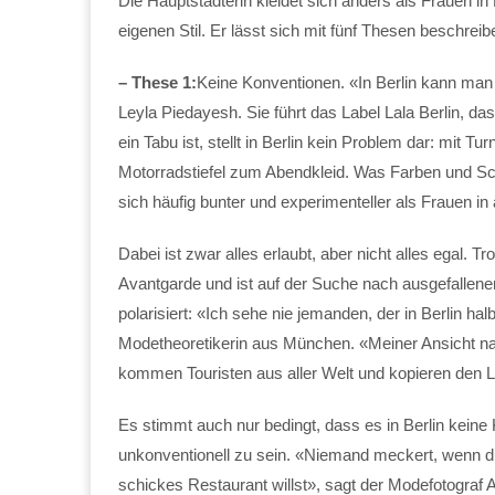
Die Hauptstädterin kleidet sich anders als Frauen i
eigenen Stil. Er lässt sich mit fünf Thesen beschreib
– These 1:
Keine Konventionen. «In Berlin kann man
Leyla Piedayesh. Sie führt das Label Lala Berlin, das
ein Tabu ist, stellt in Berlin kein Problem dar: mit 
Motorradstiefel zum Abendkleid. Was Farben und Schni
sich häufig bunter und experimenteller als Frauen i
Dabei ist zwar alles erlaubt, aber nicht alles egal. T
Avantgarde und ist auf der Suche nach ausgefallener 
polarisiert: «Ich sehe nie jemanden, der in Berlin ha
Modetheoretikerin aus München. «Meiner Ansicht nac
kommen Touristen aus aller Welt und kopieren den 
Es stimmt auch nur bedingt, dass es in Berlin keine 
unkonventionell zu sein. «Niemand meckert, wenn du
schickes Restaurant willst», sagt der Modefotograf A