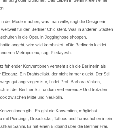
n Hamburg oder München. Das Leben in Berlin kreiert einen
en:
 in der Mode machen, was man will», sagt die Designerin
 weltweit für den Berliner Chic steht. Was in anderen Städten
Turnschuhen in die Oper, in Jogginghose shoppen,
tte angeht, wird wild kombiniert. «Die Berlinerin kleidet
n anderen Metropolen», sagt Piedayesh.
rotz fehlender Konventionen versteht sich die Berlinerin als
Eleganz. Ein Drahtseilakt, der nicht immer glückt. Der Stil
lbwegs gut angezogen ist», findet Prof. Barbara Vinken,
h ist der Berliner Stil rundum verheerend.» Und trotzdem
Look zwischen Mitte und Neukölln.
Konventionen gibt. Es gibt die Konvention, möglichst
 mit Piercings, Dreadlocks, Tattoos und Turnschuhen in ein
shkan Sahihi. Er hat einen Bildband über die Berliner Frau