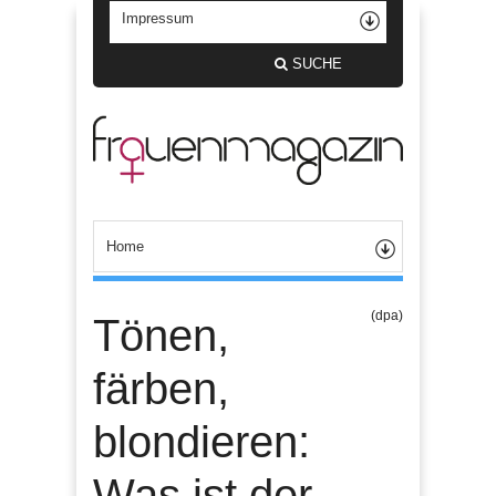
SUCHE
(dpa)
Tönen,
färben,
blondieren:
Was ist der