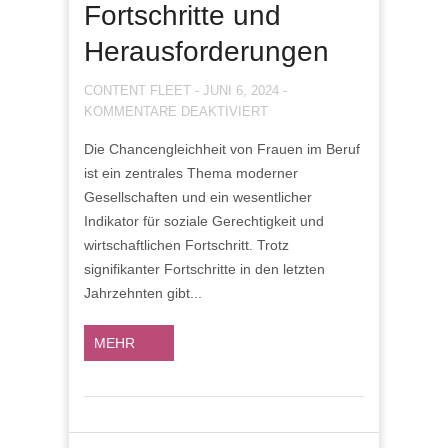
Fortschritte und
Herausforderungen
CONTENT FLEET
-
JUNI 6, 2024
-
FÜR
KOMMENTARE DEAKTIVIERT
CHANCENGLEICHHEIT
Die Chancengleichheit von Frauen im Beruf
VON
ist ein zentrales Thema moderner
FRAUEN
IM
Gesellschaften und ein wesentlicher
BERUF:
Indikator für soziale Gerechtigkeit und
FORTSCHRITTE
wirtschaftlichen Fortschritt. Trotz
UND
signifikanter Fortschritte in den letzten
HERAUSFORDERUNGEN
Jahrzehnten gibt...
MEHR