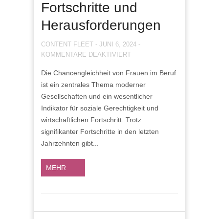
Fortschritte und
Herausforderungen
CONTENT FLEET
-
JUNI 6, 2024
-
FÜR
KOMMENTARE DEAKTIVIERT
CHANCENGLEICHHEIT
Die Chancengleichheit von Frauen im Beruf
VON
ist ein zentrales Thema moderner
FRAUEN
IM
Gesellschaften und ein wesentlicher
BERUF:
Indikator für soziale Gerechtigkeit und
FORTSCHRITTE
wirtschaftlichen Fortschritt. Trotz
UND
signifikanter Fortschritte in den letzten
HERAUSFORDERUNGEN
Jahrzehnten gibt...
MEHR