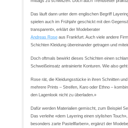
mittags zu schwitzen. Doch auch Trendsetter prakti
Das läuft dann unter dem englischen Begriff Layeri
spielen auch im Frühjahr geschickt mit den Gegensät
transparent», erklärt der Modeberater
Andreas Rose
aus Frankfurt. Auch viele andere Fi
Schichten Kleidung übereinander getragen und mitei
Doch oftmals bewirkt dieses Schichten einen schlamp
Schweißeinsatz antrainierte Konturen. Wie also geht
Rose rät, die Kleidungsstücke in ihren Schnitten u
mehrere Prints – Streifen, Karo oder Ethno – kombini
den Lagenlook nicht zu überladen.»
Dafür werden Materialien gemischt, zum Beispiel Se
Das verleihe «dem Layering einen stylishen Touch»,
besonders zarte Pastellfarben», ergänzt der Modebe