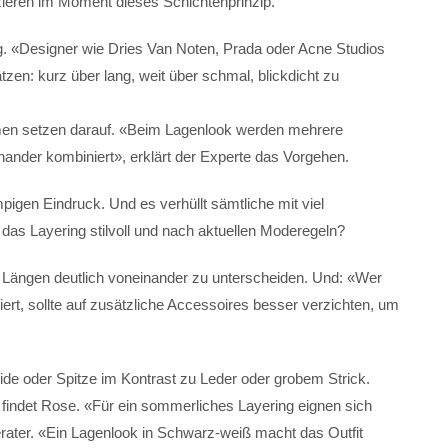
zieren im Moment dieses Schichtenprinzip.
ng. «Designer wie Dries Van Noten, Prada oder Acne Studios
zen: kurz über lang, weit über schmal, blickdicht zu
rmen setzen darauf. «Beim Lagenlook werden mehrere
nander kombiniert», erklärt der Experte das Vorgehen.
igen Eindruck. Und es verhüllt sämtliche mit viel
 das Layering stilvoll und nach aktuellen Moderegeln?
nd Längen deutlich voneinander zu unterscheiden. Und: «Wer
ert, sollte auf zusätzliche Accessoires besser verzichten, um
ide oder Spitze im Kontrast zu Leder oder grobem Strick.
 findet Rose. «Für ein sommerliches Layering eignen sich
rater. «Ein Lagenlook in Schwarz-weiß macht das Outfit