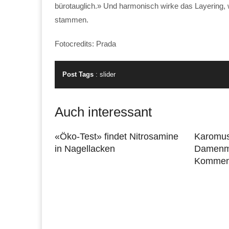
bürotauglich.» Und harmonisch wirke das Layering,
stammen.
Fotocredits: Prada
Post Tags
:
slider
Auch interessant
«Öko-Test» findet Nitrosamine
Karomust
in Nagellacken
Damenm
Komme