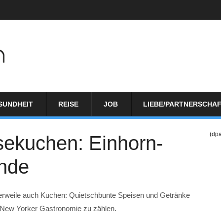
SUNDHEIT
REISE
JOB
LIEBE/PARTNERSCHA
(dp
sekuchen: Einhorn-
nde
lerweile auch Kuchen: Quietschbunte Speisen und Getränke
r New Yorker Gastronomie zu zählen.