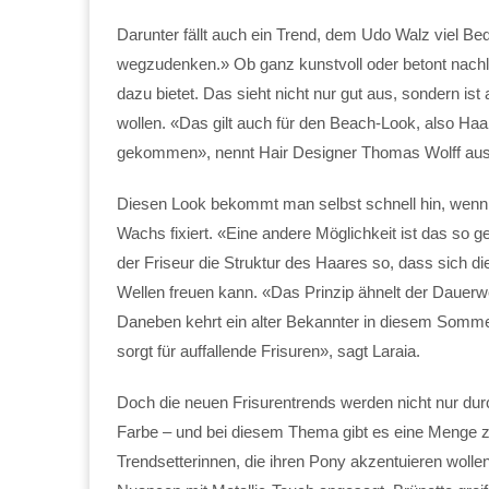
Darunter fällt auch ein Trend, dem Udo Walz viel B
wegzudenken.» Ob ganz kunstvoll oder betont nachlä
dazu bietet. Das sieht nicht nur gut aus, sondern ist
wollen. «Das gilt auch für den Beach-Look, also Ha
gekommen», nennt Hair Designer Thomas Wolff aus
Diesen Look bekommt man selbst schnell hin, wenn 
Wachs fixiert. «Eine andere Möglichkeit ist das so g
der Friseur die Struktur des Haares so, dass sich d
Wellen freuen kann. «Das Prinzip ähnelt der Dauerwe
Daneben kehrt ein alter Bekannter in diesem Sommer
sorgt für auffallende Frisuren», sagt Laraia.
Doch die neuen Frisurentrends werden nicht nur durc
Farbe – und bei diesem Thema gibt es eine Menge zu 
Trendsetterinnen, die ihren Pony akzentuieren wolle