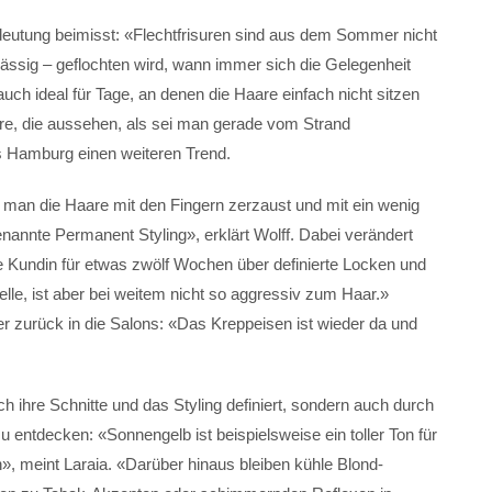
edeutung beimisst: «Flechtfrisuren sind aus dem Sommer nicht
ssig – geflochten wird, wann immer sich die Gelegenheit
 auch ideal für Tage, an denen die Haare einfach nicht sitzen
are, die aussehen, als sei man gerade vom Strand
 Hamburg einen weiteren Trend.
man die Haare mit den Fingern zerzaust und mit ein wenig
enannte Permanent Styling», erklärt Wolff. Dabei verändert
ie Kundin für etwas zwölf Wochen über definierte Locken und
lle, ist aber bei weitem nicht so aggressiv zum Haar.»
 zurück in die Salons: «Das Kreppeisen ist wieder da und
h ihre Schnitte und das Styling definiert, sondern auch durch
entdecken: «Sonnengelb ist beispielsweise ein toller Ton für
n», meint Laraia. «Darüber hinaus bleiben kühle Blond-