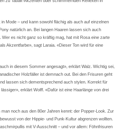
ifen zu Tabak-Akzenten oder schimmernden Reflexen in
 in Mode – und kann sowohl flächig als auch auf einzelnen
 Pony natürlich an. Bei langen Haaren lassen sich auch
. Wer es nicht ganz so kräftig mag, hat mit Rosa eine zarte
ls Akzentfarbe», sagt Laraia. «Dieser Ton wird für eine
 auch in diesem Sommer angesagt», erklärt Walz. Wichtig sei,
anadischer Holzfäller ist demnach out. Bei den Frisuren geht
und lassen sich dementsprechend auch stylen. Korrekt für
iger», erklärt Wolff. «Dafür ist eine Haarlänge von drei
n man noch aus den 80er Jahren kennt: der Popper-Look. Zur
 bewusst von der Hippie- und Punk-Kultur abgrenzen wollten.
chmirpullis mit V-Ausschnitt – und vor allem: Föhnfrisuren