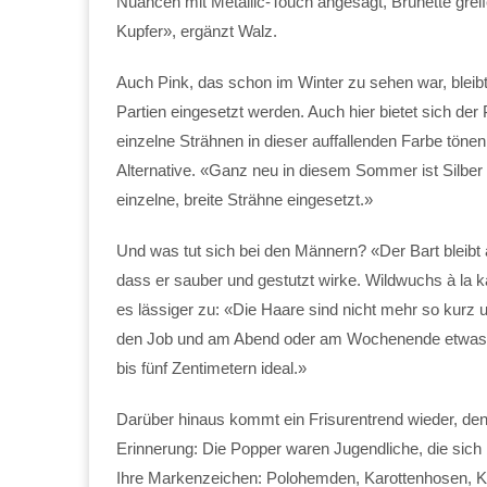
Nuancen mit Metallic-Touch angesagt, Brünette gre
Kupfer», ergänzt Walz.
Auch Pink, das schon im Winter zu sehen war, bleibt
Partien eingesetzt werden. Auch hier bietet sich der
einzelne Strähnen in dieser auffallenden Farbe tönen
Alternative. «Ganz neu in diesem Sommer ist Silber a
einzelne, breite Strähne eingesetzt.»
Und was tut sich bei den Männern? «Der Bart bleibt
dass er sauber und gestutzt wirke. Wildwuchs à la k
es lässiger zu: «Die Haare sind nicht mehr so kurz 
den Job und am Abend oder am Wochenende etwas läss
bis fünf Zentimetern ideal.»
Darüber hinaus kommt ein Frisurentrend wieder, de
Erinnerung: Die Popper waren Jugendliche, die sich
Ihre Markenzeichen: Polohemden, Karottenhosen, Kas