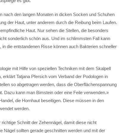
ußpflege es gibt.
man nach den langen Monaten in dicken Socken und Schuhen
tung der Haut, unter anderem durch die Reibung beim Laufen.
empfindliche Haut. Nur sehen die Stellen, die besonders
 nicht sonderlich schön aus. Und im schlimmsten Fall kann
, in die entstandenen Risse können auch Bakterien schneller
logie mit Hilfe von speziellen Techniken mit dem Skalpell
 erklärt Tatjana Pfersich vom Verband der Podologen in
 Stellen so abgetragen werden, dass die Oberflächenspannung
aut. Dazu kann man Bimstein oder eine Feile verwenden.»
 Handel, die Hornhaut beseitigen. Diese müssen in den
ewendet werden.
 richtige Schnitt der Zehennägel, damit diese nicht
Nägel sollten gerade geschnitten werden und mit der