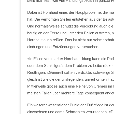
stellt man fest, wie viel Handlungsbedarf in puncto F
Dabei ist Hornhaut eines der Hauptprobleme, die 
hat. Die verhornten Stellen entstehen aus der Belas
Und normalerweise schützt die Verdickung auch die 
häufig an der Ferse und unter den Ballen auftreten,
Hornhaut auch reißen. Das ist nicht nur schmerzhaft
eindringen und Entzündungen verursachen.
«In Fällen von starker Hornhautbildung kann die Podo
oder dem Schleifgerät dem Problem zu Leibe rücken,
Reutlingen. «Generell sollten verdickte, schwielige
gleich ist wie die der umliegenden, unverhornten H
Mittlerweile gibt es auch eine Reihe von Cremes im
meisten Fällen über mehrere Tage konsequent ang
Ein weiterer wesentlicher Punkt der Fußpflege ist der
einwachsen und damit Schmerzen verursachen. «Die 