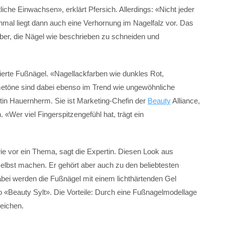
liche Einwachsen», erklärt Pfersich. Allerdings: «Nicht jeder
al liegt dann auch eine Verhornung im Nagelfalz vor. Das
aber, die Nägel wie beschrieben zu schneiden und
ierte Fußnägel. «Nagellackfarben wie dunkles Rot,
metöne sind dabei ebenso im Trend wie ungewöhnliche
tin Hauernherm. Sie ist Marketing-Chefin der
Beauty
Alliance,
Wer viel Fingerspitzengefühl hat, trägt ein
e vor ein Thema, sagt die Expertin. Diesen Look aus
elbst machen. Er gehört aber auch zu den beliebtesten
ei werden die Fußnägel mit einem lichthärtenden Gel
o «Beauty Sylt». Die Vorteile: Durch eine Fußnagelmodellage
eichen.