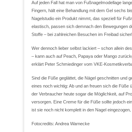
Auf jeden Fall hat man von Fußnagelmodellage lang
Fingern, hält eine Behandlung mit dem Gel sechs bis
Nagelstudio ein Produkt nimmt, das speziell für Fuß
elastisch, passen sich demnach den Bewegungen der
Stoffe – bei zahlreichen Besuchen im Freibad sicherl
Wer dennoch lieber selbst lackiert – schon allein de
– kann auch auf Peach, Papaya oder Mango zurückgr
erklärt Peter Schmiedinger vom VKE-Kosmetikverb
Sind die Füße geglättet, die Nägel geschnitten und ge
eines noch wichtig: Ab und an freuen sich die Füße 
der Verbraucher heute sogar die Möglichkeit, auf Pr
versorgen. Eine Creme für die Füße sollte jedoch e
ist sie noch nicht komplett in den Nagel eingezogen, h
Fotocredits: Andrea Warnecke