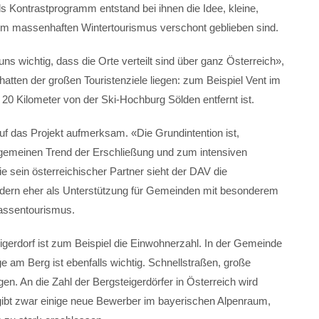
Als Kontrastprogramm entstand bei ihnen die Idee, kleine,
vom massenhaften Wintertourismus verschont geblieben sind.
ns wichtig, dass die Orte verteilt sind über ganz Österreich»,
hatten der großen Touristenziele liegen: zum Beispiel Vent im
 20 Kilometer von der Ski-Hochburg Sölden entfernt ist.
f das Projekt aufmerksam. «Die Grundintention ist,
lgemeinen Trend der Erschließung und zum intensiven
 sein österreichischer Partner sieht der DAV die
sondern eher als Unterstützung für Gemeinden mit besonderem
Massentourismus.
gerdorf ist zum Beispiel die Einwohnerzahl. In der Gemeinde
 am Berg ist ebenfalls wichtig. Schnellstraßen, große
egen. An die Zahl der Bergsteigerdörfer in Österreich wird
ibt zwar einige neue Bewerber im bayerischen Alpenraum,