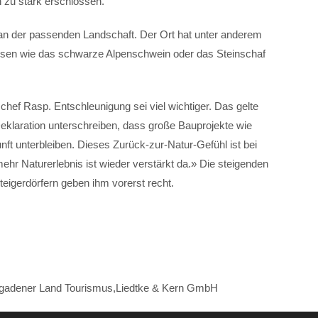
 zu stark erschlossen.
ur an der passenden Landschaft. Der Ort hat unter anderem
eisen wie das schwarze Alpenschwein oder das Steinschaf
chef Rasp. Entschleunigung sei viel wichtiger. Das gelte
eklaration unterschreiben, dass große Bauprojekte wie
nft unterbleiben. Dieses Zurück-zur-Natur-Gefühl ist bei
mehr Naturerlebnis ist wieder verstärkt da.» Die steigenden
eigerdörfern geben ihm vorerst recht.
tesgadener Land Tourismus,Liedtke & Kern GmbH