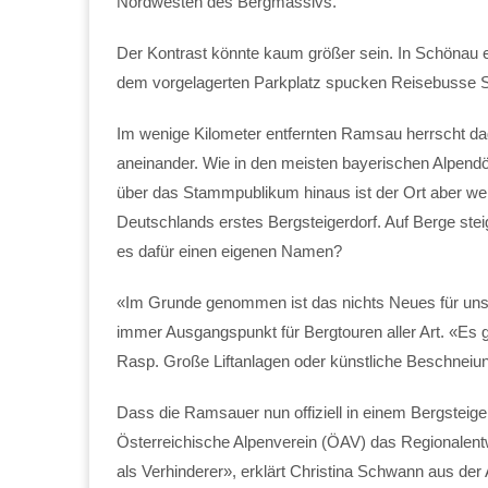
Nordwesten des Bergmassivs.
Der Kontrast könnte kaum größer sein. In Schönau 
dem vorgelagerten Parkplatz spucken Reisebusse S
Im wenige Kilometer entfernten Ramsau herrscht da
aneinander. Wie in den meisten bayerischen Alpendö
über das Stammpublikum hinaus ist der Ort aber we
Deutschlands erstes Bergsteigerdorf. Auf Berge ste
es dafür einen eigenen Namen?
«Im Grunde genommen ist das nichts Neues für uns»
immer Ausgangspunkt für Bergtouren aller Art. «Es g
Rasp. Große Liftanlagen oder künstliche Beschneiung 
Dass die Ramsauer nun offiziell in einem Bergsteiger
Österreichische Alpenverein (ÖAV) das Regionalentw
als Verhinderer», erklärt Christina Schwann aus de