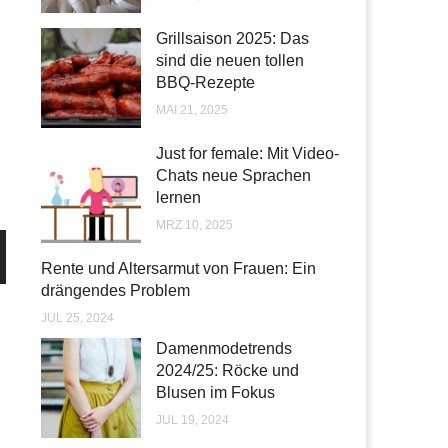
Grillsaison 2025: Das
sind die neuen tollen
BBQ-Rezepte
MAI 21, 2025
Just for female: Mit Video-
Chats neue Sprachen
lernen
MRZ 10, 2025
Rente und Altersarmut von Frauen: Ein
drängendes Problem
JUL 25, 2024
Damenmodetrends
2024/25: Röcke und
d
Blusen im Fokus
JUL 19, 2024