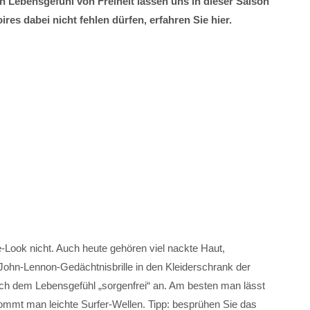
Lebensgefühl von Freiheit lassen uns in dieser Saison
es dabei nicht fehlen dürfen, erfahren Sie hier.
-Look nicht. Auch heute gehören viel nackte Haut,
John-Lennon-Gedächtnisbrille in den Kleiderschrank der
sich dem Lebensgefühl „sorgenfrei“ an. Am besten man lässt
mmt man leichte Surfer-Wellen. Tipp: besprühen Sie das