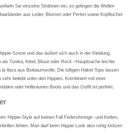
rbeln Sie einzelne Strähnen ein, so gelingen die Wellen
aarbänder aus Leder, Blumen oder Perlen sowie Kopftücher.
Hippie-Szene und das äußert sich auch in der Kleidung.
als Tunika, Kleid, Bluse oder Rock –Hauptsache leichte
 á la Ibiza aus Biobaumwolle. Die luftigen Häkel-Tops lassen
hr beliebt unter den Hippies. Kombiniert mit einer
dalen oder hellbraunen Boots und das Outfit ist perfekt.
er
m Hippie-Style auf keinen Fall Federohrringe- und Ketten,
brillen fehlen. Man darf beim Hippie-Look also ruhig klotzen