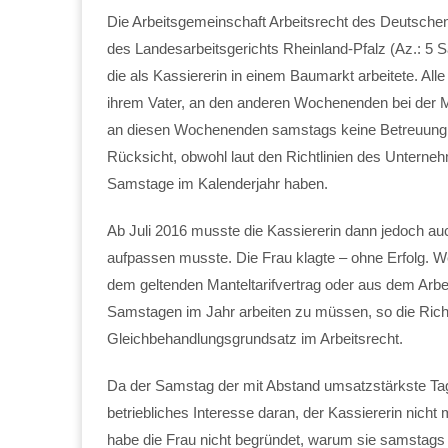
Die Arbeitsgemeinschaft Arbeitsrecht des Deutsche
des Landesarbeitsgerichts Rheinland-Pfalz (Az.: 5 Sa
die als Kassiererin in einem Baumarkt arbeitete. A
ihrem Vater, an den anderen Wochenenden bei der Mut
an diesen Wochenenden samstags keine Betreuung fü
Rücksicht, obwohl laut den Richtlinien des Unterneh
Samstage im Kalenderjahr haben.
Ab Juli 2016 musste die Kassiererin dann jedoch au
aufpassen musste. Die Frau klagte – ohne Erfolg.
dem geltenden Manteltarifvertrag oder aus dem Arbei
Samstagen im Jahr arbeiten zu müssen, so die Rich
Gleichbehandlungsgrundsatz im Arbeitsrecht.
Da der Samstag der mit Abstand umsatzstärkste Tag 
betriebliches Interesse daran, der Kassiererin nich
habe die Frau nicht begründet, warum sie samstags k