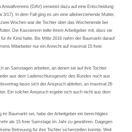
n Anwaltvereins (DAV) verweist dazu auf eine Entscheidung
 3/17). In dem Fall ging es um eine alleinerziehende Mutter,
lle zwei Wochen war die Tochter über das Wochenende bei
ter. Die Kassiererin teilte ihrem Arbeitgeber mit, dass sie
r ihr Kind hatte. Bis Mitte 2016 nahm der Baumarkt darauf
mens Mitarbeiter nur ein Anrecht auf maximal 15 freie
ch an Samstagen arbeiten, an denen sie auf ihre Tochter
 Weder aus dem Ladenschlussgesetz des Bundes noch aus
tsvertrag lasse sich der Anspruch ableiten, an maximal 26
ter. Ein solcher Anspruch ergebe sich auch nicht aus dem
im Baumarkt sei, habe der Arbeitgeber ein berechtigtes
t mehr als 15 freie Samstage im Jahr zu gewähren. Dagegen
eine Betreuung für ihre Tochter sicherstellen konnte. Weil