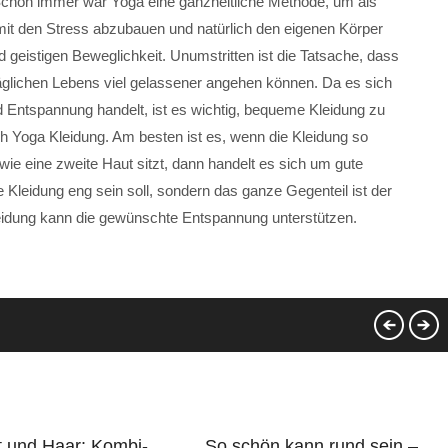
chon immer war Yoga eine ganzheitliche Methode, um als
mit den Stress abzubauen und natürlich den eigenen Körper
 geistigen Beweglichkeit. Unumstritten ist die Tatsache, dass
äglichen Lebens viel gelassener angehen können. Da es sich
Entspannung handelt, ist es wichtig, bequeme Kleidung zu
ich Yoga Kleidung. Am besten ist es, wenn die Kleidung so
wie eine zweite Haut sitzt, dann handelt es sich um gute
e Kleidung eng sein soll, sondern das ganze Gegenteil ist der
leidung kann die gewünschte Entspannung unterstützen.
t und Haar: Kombi-
So schön kann rund sein –