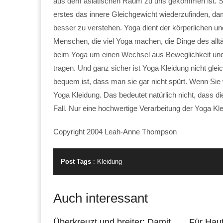
aus dem asiatischen Raum zu uns gekommen ist. S
erstes das innere Gleichgewicht wiederzufinden, da
besser zu verstehen. Yoga dient der körperlichen und
Menschen, die viel Yoga machen, die Dinge des allt
beim Yoga um einen Wechsel aus Beweglichkeit und 
tragen. Und ganz sicher ist Yoga Kleidung nicht gle
bequem ist, dass man sie gar nicht spürt. Wenn Sie 
Yoga Kleidung. Das bedeutet natürlich nicht, dass di
Fall. Nur eine hochwertige Verarbeitung der Yoga K
Copyright 2004 Leah-Anne Thompson
Post Tags
:
Kleidung
Auch interessant
Überkreuzt und breiter: Damit
Für Hau