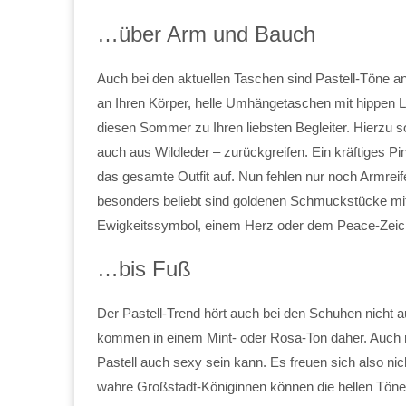
…über Arm und Bauch
Auch bei den aktuellen Taschen sind Pastell-Töne 
an Ihren Körper, helle Umhängetaschen mit hippen 
diesen Sommer zu Ihren liebsten Begleiter. Hierzu so
auch aus Wildleder – zurückgreifen. Ein kräftiges P
das gesamte Outfit auf. Nun fehlen nur noch Armreife
besonders beliebt sind goldenen Schmuckstücke mit
Ewigkeitssymbol, einem Herz oder dem Peace-Zei
…bis Fuß
Der Pastell-Trend hört auch bei den Schuhen nicht au
kommen in einem Mint- oder Rosa-Ton daher. Auch r
Pastell auch sexy sein kann. Es freuen sich also ni
wahre Großstadt-Königinnen können die hellen Töne ge