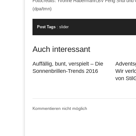
Fotocredits: Yvonne Habermann,BV Feng Shui und
(dpa/tmn)
Post Tags
:
slider
Auch interessant
Auffällig, bunt, verspielt – Die
Advents
Sonnenbrillen-Trends 2016
Wir verl
von Stil
Kommentieren nicht möglich