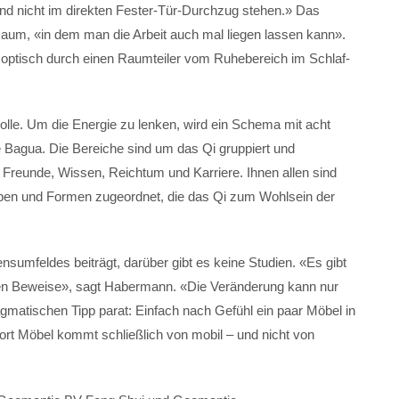
und nicht im direkten Fester-Tür-Durchzug stehen.» Das
 Raum, «in dem man die Arbeit auch mal liegen lassen kann».
h optisch durch einen Raumteiler vom Ruhebereich im Schlaf-
olle. Um die Energie zu lenken, wird ein Schema mit acht
 Bagua. Die Bereiche sind um das Qi gruppiert und
 Freunde, Wissen, Reichtum und Karriere. Ihnen allen sind
rben und Formen zugeordnet, die das Qi zum Wohlsein der
sumfeldes beiträgt, darüber gibt es keine Studien. «Es gibt
hen Beweise», sagt Habermann. «Die Veränderung kann nur
ragmatischen Tipp parat: Einfach nach Gefühl ein paar Möbel in
t Möbel kommt schließlich von mobil – und nicht von