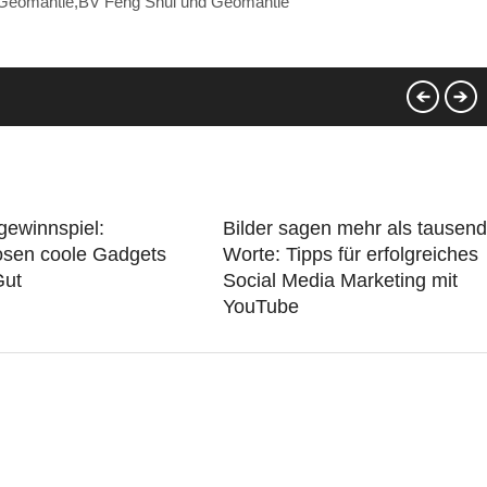
 Geomantie,BV Feng Shui und Geomantie
gewinnspiel:
Bilder sagen mehr als tausend
osen coole Gadgets
Worte: Tipps für erfolgreiches
Gut
Social Media Marketing mit
YouTube