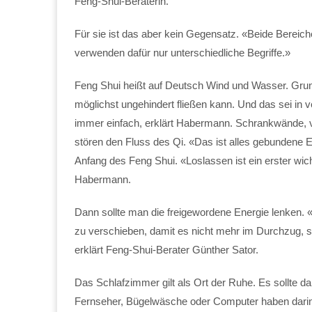
Feng-Shui-Beraterin.
Für sie ist das aber kein Gegensatz. «Beide Bereich
verwenden dafür nur unterschiedliche Begriffe.»
Feng Shui heißt auf Deutsch Wind und Wasser. Grun
möglichst ungehindert fließen kann. Und das sei in
immer einfach, erklärt Habermann. Schrankwände, 
stören den Fluss des Qi. «Das ist alles gebundene
Anfang des Feng Shui. «Loslassen ist ein erster wich
Habermann.
Dann sollte man die freigewordene Energie lenken
zu verschieben, damit es nicht mehr im Durchzug, so
erklärt Feng-Shui-Berater Günther Sator.
Das Schlafzimmer gilt als Ort der Ruhe. Es sollte d
Fernseher, Bügelwäsche oder Computer haben darin ni