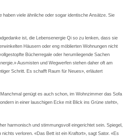
e haben viele ähnliche oder sogar identische Ansätze. Sie
dgedanke ist, die Lebensenergie Qi so zu lenken, dass sie
 verwinkelten Häusern oder eng möblierten Wohnungen nicht
vollgestopfte Bücherregale oder herumliegende Sachen
 Energie.» Ausmisten und Wegwerfen stehen daher oft am
tiger Schritt. Es schafft Raum für Neues», erläutert
. «Manchmal genügt es auch schon, im Wohnzimmer das Sofa
ndern in einer lauschigen Ecke mit Blick ins Grüne steht»,
aher harmonisch und stimmungsvoll eingerichtet sein. Spiegel,
chts verloren. «Das Bett ist ein Kraftort», sagt Sator. «Es