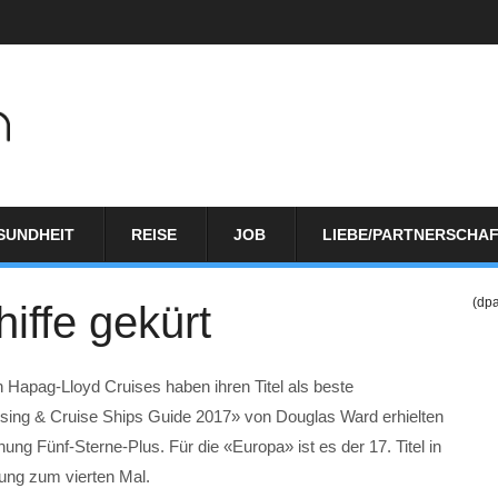
SUNDHEIT
REISE
JOB
LIEBE/PARTNERSCHA
(dp
iffe gekürt
 Hapag-Lloyd Cruises haben ihren Titel als beste
ruising & Cruise Ships Guide 2017» von Douglas Ward erhielten
nung Fünf-Sterne-Plus. Für die «Europa» ist es der 17. Titel in
llung zum vierten Mal.