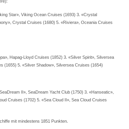
re):
king Star», Viking Ocean Cruises (1693) 3. «Crystal
hony», Crystal Cruises (1680) 5. «Riviera», Oceania Cruises
a», Hapag-Lloyd Cruises (1852) 3. «Silver Spirit», Silversea
es (1655) 5. «Silver Shadow», Silversea Cruises (1654)
SeaDream II», SeaDream Yacht Club (1750) 3. «Hanseatic»,
oud Cruises (1702) 5. «Sea Cloud II», Sea Cloud Cruises
Schiffe mit mindestens 1851 Punkten.