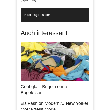
(dpa/tmn)
Post Tags
:
slider
Auch interessant
Geht glatt: Bügeln ohne
Bügeleisen
«Is Fashion Modern?» New Yorker
MoMa zeigt Mode